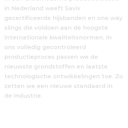
in
Nederland
weeft
Savix
gecertificeerde
hijsbanden
en
one
way
slings
die
voldoen
aan
de
hoogste
internationale
kwaliteitsnormen.
In
ons
volledig
gecontroleerd
productieproces
passen
we
de
nieuwste
grondstoffen
en
laatste
technologische
ontwikkelingen
toe.
Zo
zetten
we
een
nieuwe
standaard
in
de
industrie.