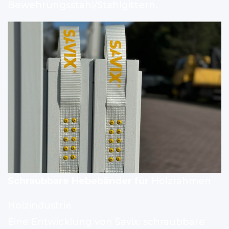
Bewehrungsstahl/Stahlgittern.
Schraubbare Hebebänder für
Holzrahmen
Holzindustrie
Eine Entwicklung von Savix: schraubbare