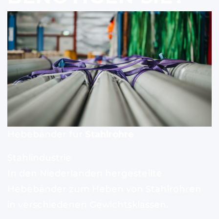
Hebebänder für
Stahlrohre
Stahlindustrie
In den Niederlanden hergestellte
Hebebänder zum Heben von Stahlrohren
in verschiedenen Gewichtsklassen.