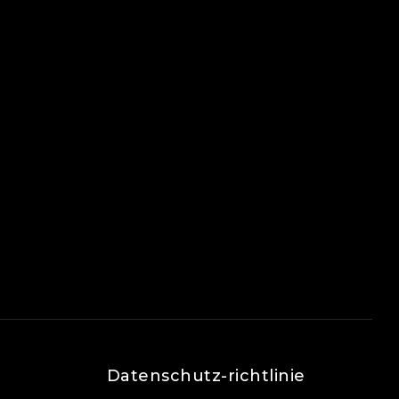
Datenschutz-richtlinie