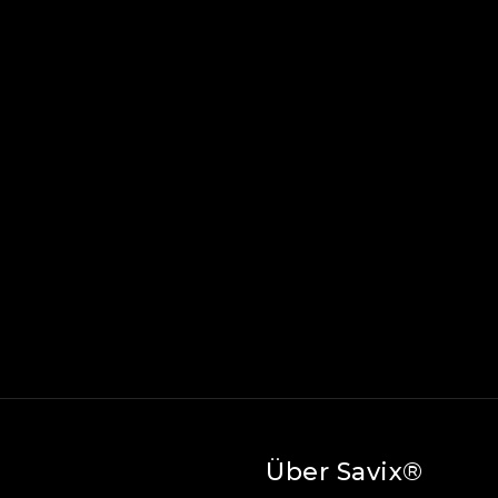
Über Savix®