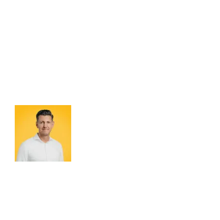
ANFORD
Machen Sie den ersten Schritt zu nachhaltig
Niederlanden produzierten Hebebändern vo
Füllen Sie das Formular aus und erhalten Si
Werktages ein unverbindliches, maßgeschn
Sofort ein Angebot gewünscht?
Kontaktieren Sie David