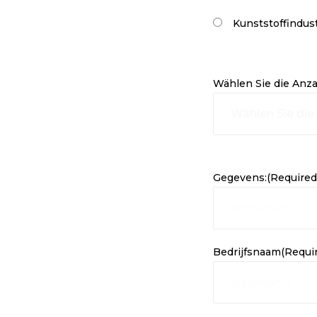
ERN
Kunststoffindust
Wählen Sie die
en, in den
n höchster Qualität.
Wählen Sie die Anz
e innerhalb eines
Wählen Sie die
eidertes Angebot.
Daten:
Gegevens:
(Required
Bedrijfsnaam
(Requi