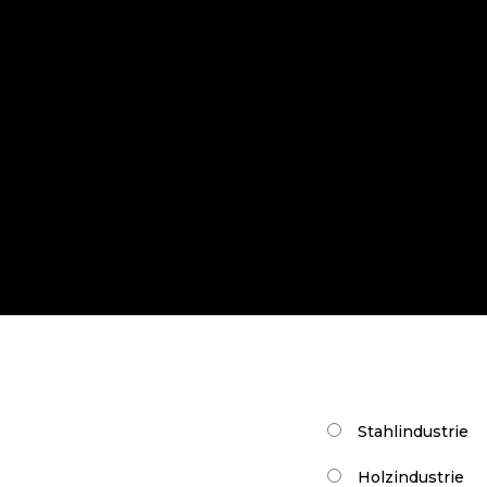
Wählen Sie Ihr
T
Industrie
(Requi
Stahlindustrie
Holzindustrie