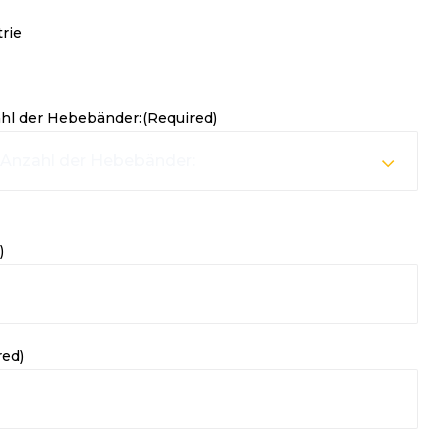
rie
 Anzahl der Hebebänder:
ahl der Hebebänder:
(Required)
 Anzahl der Hebebänder:
)
red)