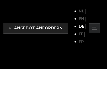
NL
EN
DE
ANGEBOT ANFORDERN
IT
FR
e Branche:
red)