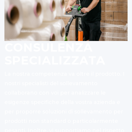
CONSULENZA
SPECIALIZZATA
La nostra competenza va oltre il prodotto. I
nostri specialisti del sollevamento
collaborano con voi per analizzare le
esigenze specifiche della vostra azienda e
per proporre soluzioni di sollevamento per
prodotti non standard o particolarmente
pesanti. Inoltre, vi supportiamo nel rispetto