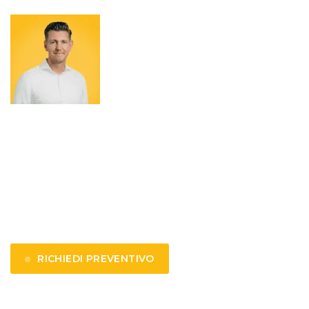
Per una proposta immediata
Contattare David
E
david@savix.nl
T
+31 (0)577 764 000
RICHIEDI PREVENTIVO