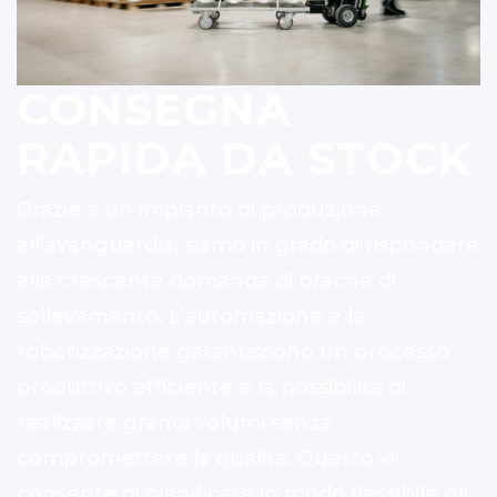
CONSEGNA
RAPIDA DA STOCK
Grazie a un impianto di produzione
all’avanguardia, siamo in grado di rispondere
alla crescente domanda di brache di
sollevamento. L’automazione e la
robotizzazione garantiscono un processo
produttivo efficiente e la possibilità di
realizzare grandi volumi senza
compromettere la qualità. Questo vi
consente di pianificare in modo flessibile gli