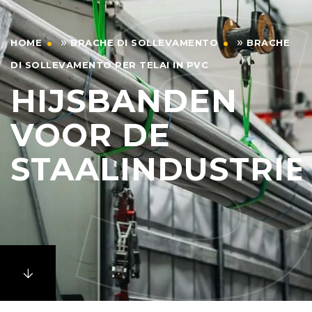
»
»
HOME
BRACHE DI SOLLEVAMENTO
BRACHE
DI SOLLEVAMENTO PER TELAI IN PVC
HIJSBANDEN
VOOR DE
STAALINDUSTRIE