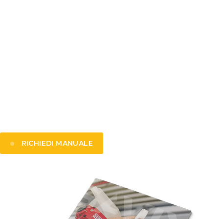
VOLETE SAPERE COME
UTILIZZARE QUESTE
BRACHE IN MODO SICURO?
Nel nostro manuale trovate tutte le specifiche
tecniche, le istruzioni d’uso e le norme di
sicurezza. Richiedete il manuale e scoprite
come queste brache possono adattarsi alla
vostra situazione.
RICHIEDI MANUALE