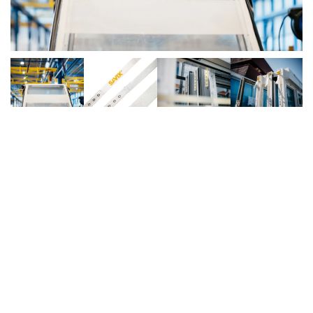
+1
Savix
BRACHE DI
SOLLEVAMENTO
PER
TELAI IN PVC
Brache di sollevamento prodotte nei Paesi
Bassi per il sollevamento di telai in PVC. I