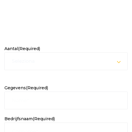
+31 (0)577 764 000
Selezionate la quantità di brache:
Aantal
(Required)
Seleziona
Dati:
Gegevens
(Required)
Bedrijfsnaam
(Required)