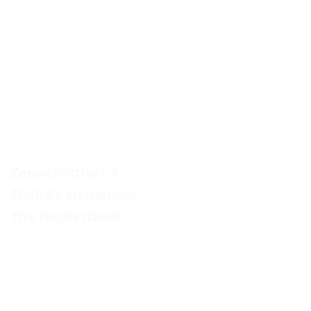
Fate il primo passo verso brache di
sollevamento sostenibili, di alta qualità e
prodotte nei Paesi Bassi. Compilate il
modulo e riceverete un preventivo
personalizzato entro un giorno lavorativo.
SAVIX TRANSSUPPLY B.V.
Zeppelinstraat 3
3846 CL Harderwijk
The Netherlands
INFO@SAVIX.NL