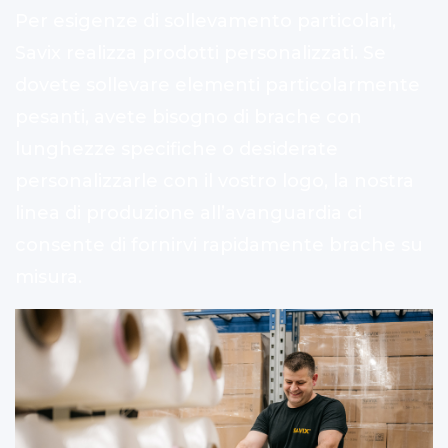
Per esigenze di sollevamento particolari,
Savix realizza prodotti personalizzati. Se
dovete sollevare elementi particolarmente
pesanti, avete bisogno di brache con
lunghezze specifiche o desiderate
personalizzarle con il vostro logo, la nostra
linea di produzione all’avanguardia ci
consente di fornirvi rapidamente brache su
misura.