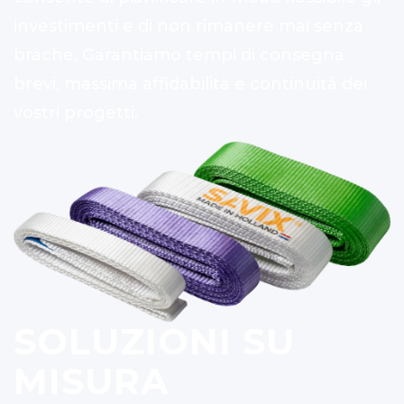
investimenti e di non rimanere mai senza
brache. Garantiamo tempi di consegna
brevi, massima affidabilità e continuità dei
vostri progetti.
SOLUZIONI SU
MISURA