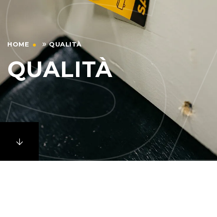
»
HOME
QUALITÀ
QUALITÀ
Come
produttore
olandese
di
brache